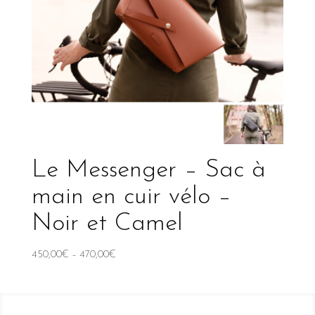
Le Messenger – Sac à
main en cuir vélo –
Noir et Camel
450,00
€
–
470,00
€