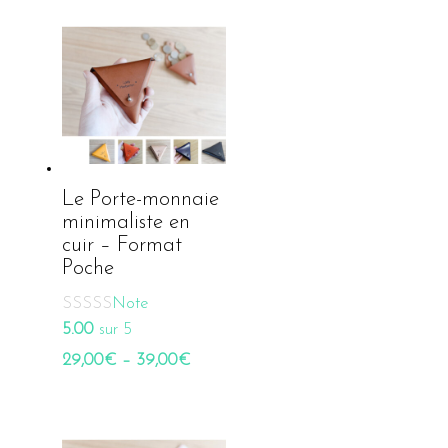
Le Porte-monnaie
minimaliste en
cuir – Format
Poche
Note
5.00
sur 5
29,00
€
–
39,00
€