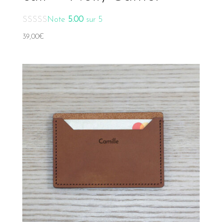
Note
5.00
sur 5
39,00
€