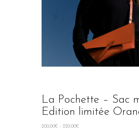
La Pochette – Sac m
Edition limitée Oran
200,00
€
–
220,00
€