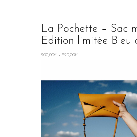
La Pochette – Sac m
Edition limitée Bleu
200,00
€
–
220,00
€