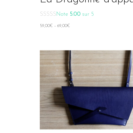
Note
5.00
sur 5
59,00
€
–
69,00
€