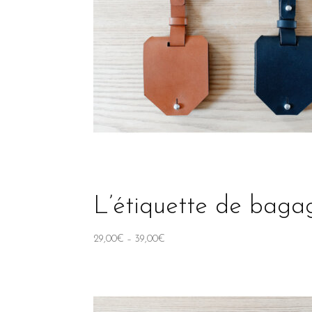
L’étiquette de bagag
29,00
€
–
39,00
€