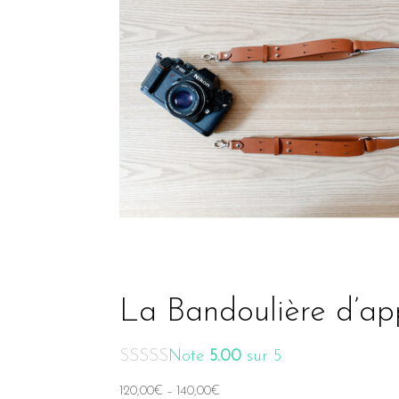
La Bandoulière d’app
Note
5.00
sur 5
120,00
€
–
140,00
€