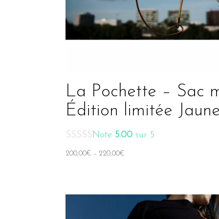
La Pochette – Sac m
Édition limitée Jau
Note
5.00
sur 5
200,00
€
–
220,00
€