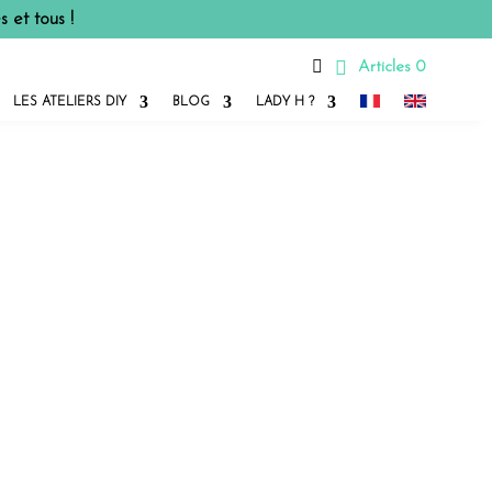
 et tous !

Articles 0
LES ATELIERS DIY
BLOG
LADY H ?