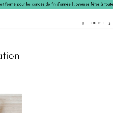
 est fermé pour les congés de fin d’année ! Joyeuses fêtes à toutes

BOUTIQUE
ation