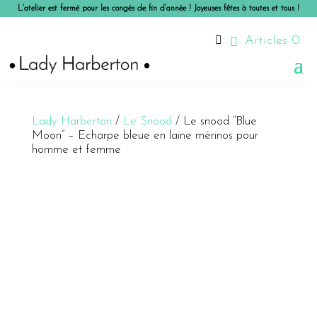
L’atelier est fermé pour les congés de fin d’année ! Joyeuses fêtes à toutes et tous !

Articles 0
Lady Harberton
/
Le Snood
/ Le snood “Blue
Moon” – Echarpe bleue en laine mérinos pour
homme et femme