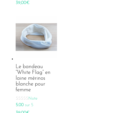
39,00
€
Le bandeau
“White Flag” en
laine mérinos
blanche pour
femme
Note
5.00
sur 5
39,00
€